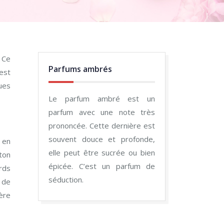
Parfums ambrés
est
ues
Le parfum ambré est un
parfum avec une note très
prononcée. Cette dernière est
souvent douce et profonde,
 en
elle peut être sucrée ou bien
 ton
épicée. C’est un parfum de
rds
séduction.
e de
ère