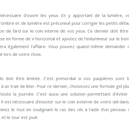
t nécessaire d’ouvrir les yeux. En y apportant de la lumière, v
 d’ombre et de lumière est préconisé pour corriger les petits défa
n de fard sur le coin interne de vos yeux. Ce dernier doit être
se en forme de V horizontal et ajoutez de l’enlumineur sur le bo
e fera également l’affaire. Vous pouvez quand même demander 
é lors de votre choix.
rds doit être limitée. C’est primordial si vos paupières sont t
 un trait de liner. Pour ce dernier, choisissez une formule gel pl
 toute la journée. C’est aussi une solution permettant d’éviter
l est nécessaire d’insister sur le coin externe de votre œil dan
minez le tout en soulignant le ras des cils à l’aide d’un pinceau.
et le tour est joué.