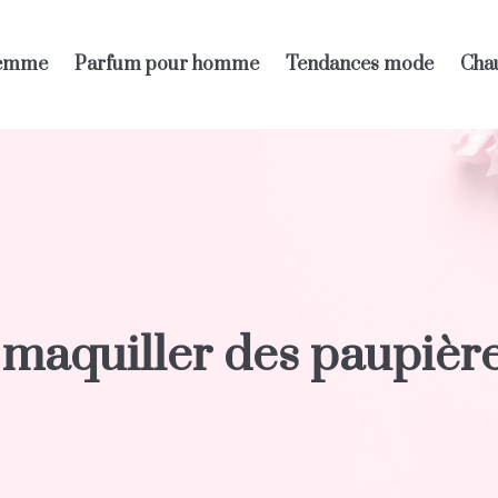
femme
Parfum pour homme
Tendances mode
Chau
aquiller des paupières