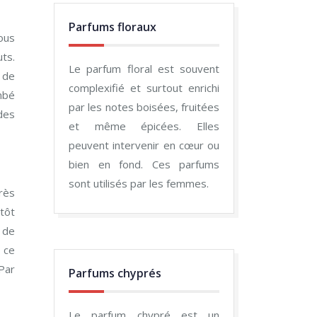
Parfums floraux
ous
uts.
Le parfum floral est souvent
 de
complexifié et surtout enrichi
mbé
par les notes boisées, fruitées
des
et même épicées. Elles
peuvent intervenir en cœur ou
bien en fond. Ces parfums
sont utilisés par les femmes.
rès
utôt
 de
s ce
 Par
Parfums chyprés
Le parfum chypré est un